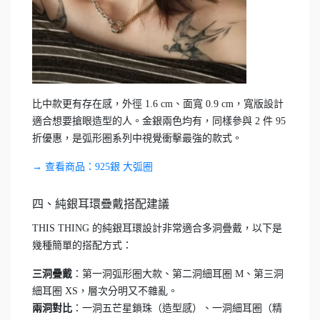
比中款更有存在感，外徑 1.6 cm、面寬 0.9 cm，寬版設計
適合想要搶眼造型的人。金銀兩色均有，同樣參與 2 件 95
折優惠，是弧形圈系列中視覺衝擊最強的款式。
→ 查看商品：925銀 大弧圈
四、純銀耳環疊戴搭配建議
THIS THING 的純銀耳環設計非常適合多洞疊戴，以下是
幾種簡單的搭配方式：
三洞疊戴
：第一洞弧形圈大款、第二洞細耳圈 M、第三洞
細耳圈 XS，層次分明又不雜亂。
兩洞對比
：一洞五芒星鎖珠（造型感）、一洞細耳圈（精