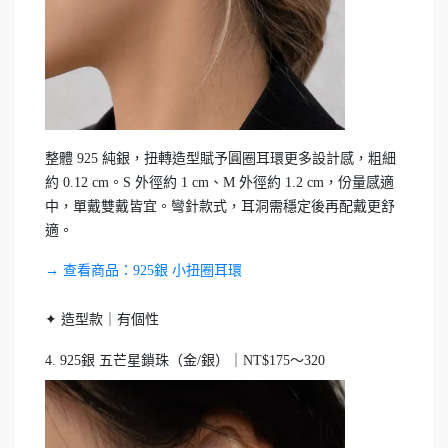
整體 925 純銀，扭轉造型賦予圓圈耳環更多設計感，粗細
約 0.12 cm。S 外徑約 1 cm、M 外徑約 1.2 cm，份量感適
中，單戴雙戴皆宜。彎針款式，耳洞需穩定後再配戴更舒
適。
→ 查看商品：925銀 小扭圈耳環
✦ 造型款｜有個性
4. 925銀 五芒星鎖珠（金/銀）｜NT$175～320