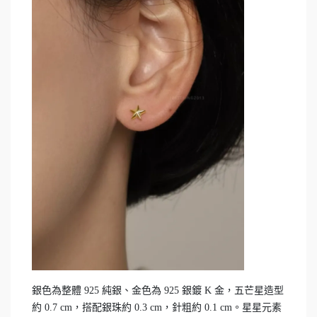
銀色為整體 925 純銀、金色為 925 銀鍍 K 金，五芒星造型
約 0.7 cm，搭配銀珠約 0.3 cm，針粗約 0.1 cm。星星元素