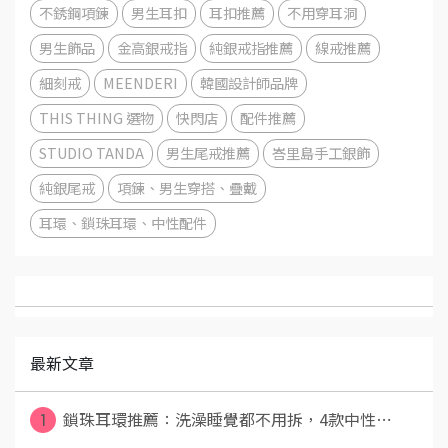
不銹鋼項鍊
男生耳扣
耳扣推薦
不用穿耳洞
男生飾品
金高銀戒指
純銀戒指推薦
線戒推薦
細刻戒
MEENDERI
韓國設計師品牌
THIS THING 選物
快閃店
配件推薦
STUDIO TANDA
男生尾戒推薦
峇里島手工銀飾
純銀尾戒
項鍊、男生穿搭、疊戴
耳環、鎖珠耳環、中性配件
最新文章
1
鎖珠耳環推薦：洗澡睡覺都不用拆，4款中性⋯