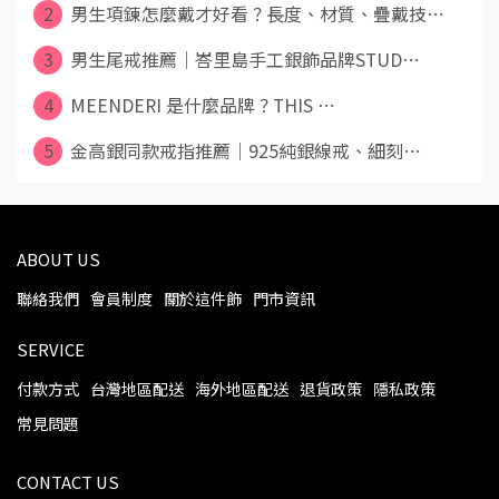
2
男生項鍊怎麼戴才好看？長度、材質、疊戴技⋯
3
男生尾戒推薦｜峇里島手工銀飾品牌STUD⋯
4
MEENDERI 是什麼品牌？THIS ⋯
5
金高銀同款戒指推薦｜925純銀線戒、細刻⋯
ABOUT US
聯絡我們
會員制度
關於這件飾
門市資訊
SERVICE
付款方式
台灣地區配送
海外地區配送
退貨政策
隱私政策
常見問題
CONTACT US