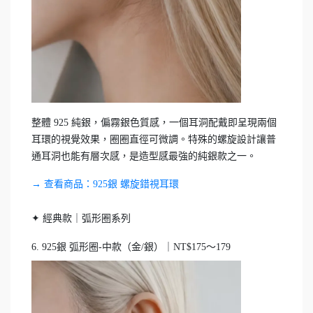
整體 925 純銀，偏霧銀色質感，一個耳洞配戴即呈現兩個
耳環的視覺效果，圈圈直徑可微調。特殊的螺旋設計讓普
通耳洞也能有層次感，是造型感最強的純銀款之一。
→ 查看商品：925銀 螺旋錯視耳環
✦ 經典款｜弧形圈系列
6. 925銀 弧形圈-中款（金/銀）｜NT$175～179