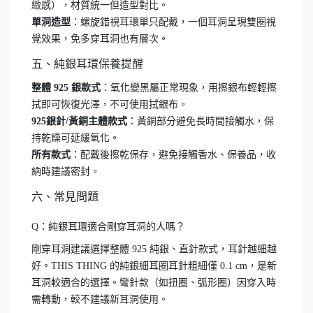
緻感），材質統一但造型對比。
單洞造型
：螺旋錯視耳環單只配戴，一個耳洞呈現雙圈視
覺效果，免多穿耳洞也有層次。
五、純銀耳環保養提醒
整體 925 銀款式
：氧化變黑屬正常現象，用擦銀布輕輕擦
拭即可恢復光澤，不可使用拭銀布。
925銀針/黃銅主體款式
：黃銅部分避免長時間接觸水，保
持乾燥可延緩氧化。
所有款式
：配戴後擦乾保存，避免接觸香水、保養品，收
納時建議密封。
六、常見問題
Q：純銀耳環適合剛穿耳洞的人嗎？
剛穿耳洞建議選擇整體 925 純銀、直針款式，耳針越細越
好。THIS THING 的純銀細耳圈耳針粗細僅 0.1 cm，是新
耳洞較適合的選擇。彎針款（如扭圈、弧形圈）因穿入時
需轉動，較不建議新耳洞使用。