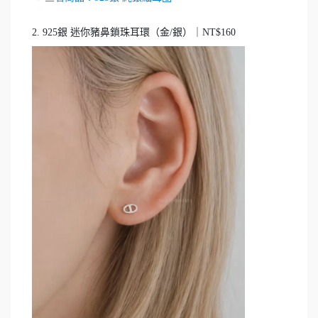
2. 925銀 迷你豬鼻鎖珠耳環（金/銀）｜NT$160