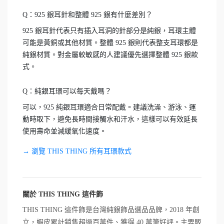
Q：925 銀耳針和整體 925 銀有什麼差別？
925 銀耳針代表只有插入耳洞的針部分是純銀，耳環主體
可能是黃銅或其他材質。整體 925 銀則代表整支耳環都是
純銀材質。對金屬較敏感的人建議優先選擇整體 925 銀款
式。
Q：純銀耳環可以每天戴嗎？
可以，925 純銀耳環適合日常配戴。建議洗澡、游泳、運
動時取下，避免長時間接觸水和汗水，這樣可以有效延長
使用壽命並減緩氧化速度。
→ 瀏覽 THIS THING 所有耳環款式
關於 THIS THING 這件飾
THIS THING 這件飾是台灣純銀飾品選品品牌，2018 年創
立，蝦皮累計銷售超過百萬件、獲得 40 萬筆好評。主要販