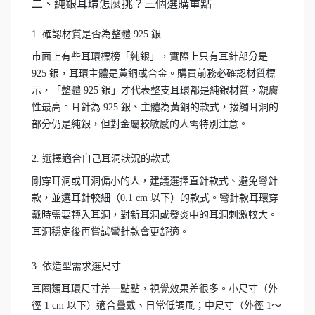
二、純銀耳環怎麼挑？三個選購重點
1. 確認材質是否為整體 925 銀
市面上有些耳環標榜「純銀」，實際上只有耳針部分是
925 銀，耳環主體是黃銅或合金。購買前務必確認材質標
示，「整體 925 銀」才代表整支耳環都是純銀材質，親膚
性最高。耳針為 925 銀、主體為黃銅的款式，接觸耳洞的
部分仍是純銀，但對金屬較敏感的人需特別注意。
2. 選擇適合自己耳洞狀況的款式
剛穿耳洞或耳洞偏小的人，建議選擇直針款式、避免彎針
款，並選耳針較細（0.1 cm 以下）的款式。彎針款耳環穿
戴時需要轉入耳洞，對新耳洞或發炎中的耳洞刺激較大。
耳洞穩定後再嘗試彎針款會更舒適。
3. 依造型需求選尺寸
耳圈類耳環尺寸差一點點，視覺效果差很多。小尺寸（外
徑 1 cm 以下）適合疊戴、日常低調風；中尺寸（外徑 1～