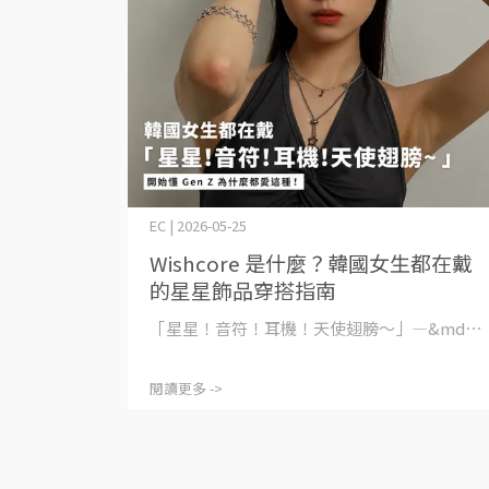
EC | 2026-05-25
Wishcore 是什麼？韓國女生都在戴
的星星飾品穿搭指南
「星星！音符！耳機！天使翅膀～」—&md⋯
閱讀更多 ->