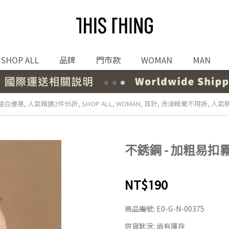
SHOP ALL
品牌
門市款
WOMAN
MAN
組合優惠
,
人氣精選2件95折
,
SHOP ALL
,
WOMAN
,
耳針
,
洗澡睡覺不用拆
,
人氣精
不銹鋼 - 加粗易扣霧
NT$190
商品編號:
E0-G-N-00375
供貨狀況:
尚有庫存