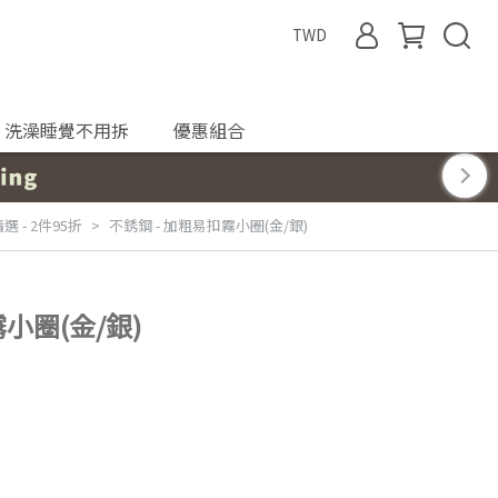
TWD
洗澡睡覺不用拆
優惠組合
選 - 2件95折
不銹鋼 - 加粗易扣霧小圈(金/銀)
小圈(金/銀)