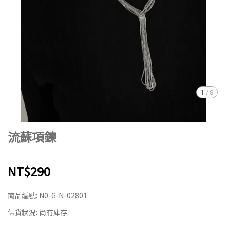
1
/
8
流蘇項鍊
NT$290
商品編號:
N0-G-N-02801
供貨狀況:
尚有庫存