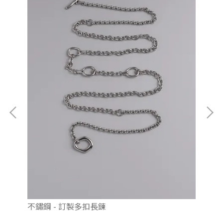
不鏽鋼 - 訂製多扣長鍊
92