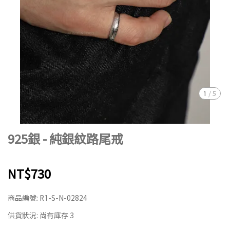
1
/
5
925銀 - 純銀紋路尾戒
NT$730
商品編號:
R1-S-N-02824
供貨狀況:
尚有庫存 3