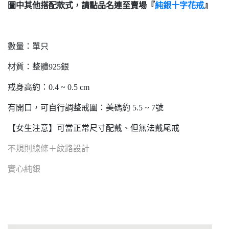
圖中其他搭配款式，請點品名連至賣場『
純銀十字花戒
』
數量：單只
材質：整體925銀
戒身高約：0.4 ~ 0.5 cm
有開口，可自行調整戒圍：美碼約 5.5 ~ 7號
【女生注意】可當正常尺寸配戴、但無法戴尾戒
不規則線條＋紋路設計
實心純銀